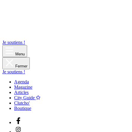
Je soutiens !
Menu
Fermer
Je soutiens !
Agenda
Magazine
Articles
City Guide
Clutcho'
Boutique