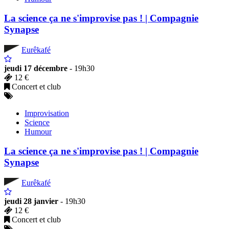
La science ça ne s'improvise pas ! | Compagnie
Synapse
Eurêkafé
jeudi 17 décembre
- 19h30
12 €
Concert et club
Improvisation
Science
Humour
La science ça ne s'improvise pas ! | Compagnie
Synapse
Eurêkafé
jeudi 28 janvier
- 19h30
12 €
Concert et club