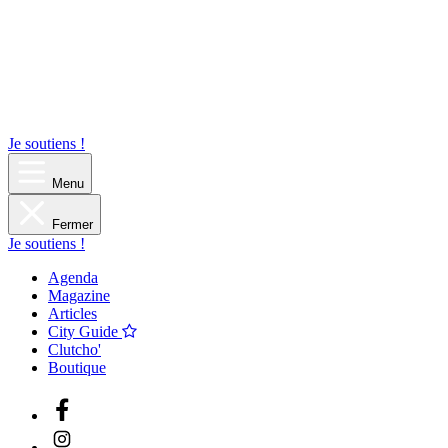
Je soutiens !
Menu
Fermer
Je soutiens !
Agenda
Magazine
Articles
City Guide
Clutcho'
Boutique