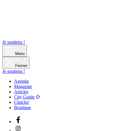
Je soutiens !
Menu
Fermer
Je soutiens !
Agenda
Magazine
Articles
City Guide
Clutcho'
Boutique