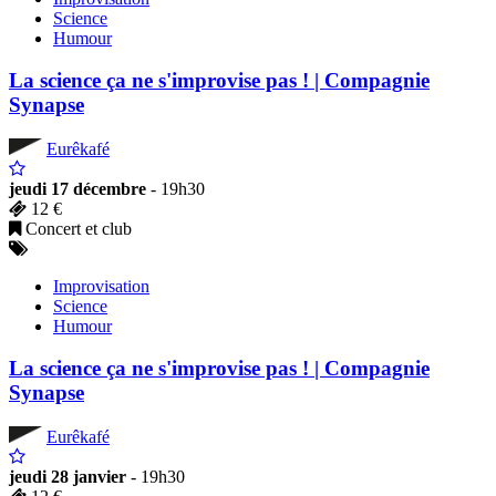
Science
Humour
La science ça ne s'improvise pas ! | Compagnie
Synapse
Eurêkafé
jeudi 17 décembre
- 19h30
12 €
Concert et club
Improvisation
Science
Humour
La science ça ne s'improvise pas ! | Compagnie
Synapse
Eurêkafé
jeudi 28 janvier
- 19h30