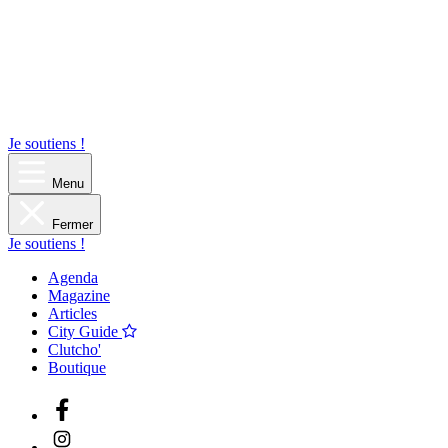
Je soutiens !
Menu
Fermer
Je soutiens !
Agenda
Magazine
Articles
City Guide
Clutcho'
Boutique