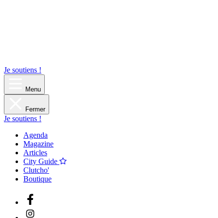
Je soutiens !
Menu
Fermer
Je soutiens !
Agenda
Magazine
Articles
City Guide
Clutcho'
Boutique